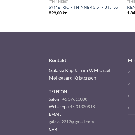
"THINNERS"
"THI
Sakse
SYMETRIC – THINNER 5,5″ – 3 farver
KEN
899,00
kr.
1.8
Kontakt
Mi
Galaksi Klip & Trim V/Michael
Møllegaard Kristensen
TELEFON
Salon
+45 57613038
Webshop
+45 31320818
EMAIL
galaksi2212@gmail.com
CVR