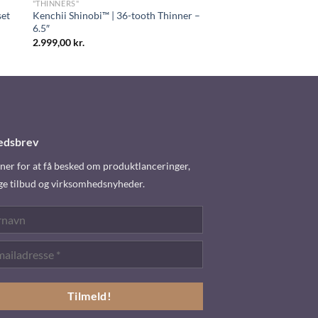
"THINNERS"
et
Kenchii Shinobi™ | 36-tooth Thinner –
6.5″
2.999,00
kr.
edsbrev
er for at få besked om produktlanceringer,
ge tilbud og virksomhedsnyheder.