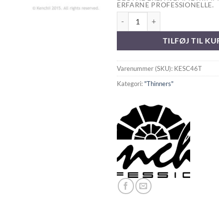
ERFARNE PROFESSIONELLE.
KENCHII Scorpion 46T Thinner 7"
TILFØJ TIL KU
Varenummer (SKU):
KESC46T
Kategori:
"Thinners"