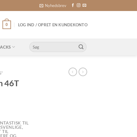
Nyhedsbrev
0
LOG IND / OPRET EN KUNDEKONTO
Søg
NACKS
efter:
S"
n 46T
TASTISK TIL
SVENLIGE,
 TIL
ERE OG