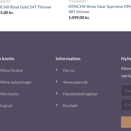
NNERS"
"THINNERS"
KENCHII Show Gear Supreme Offs
CHII Rosé Gold 54T Thinner
48T thinner
45,00
kr.
1.099,00
kr.
n konto
Information
Nyh
Abonn
Mine Ordrer
Om os
særli
Mine oplysninger
4everpaws.dk
Min konto
Handelsbetingelser
Log ud
Kontakt