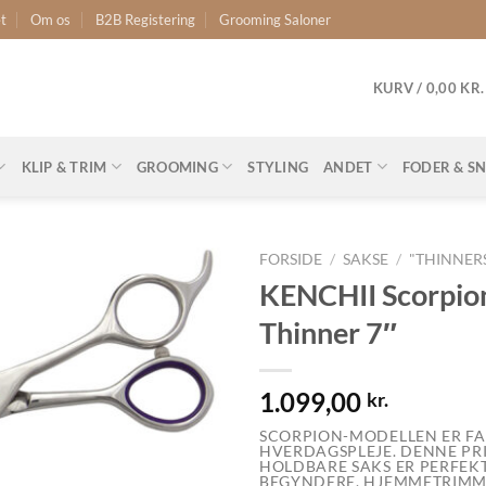
t
Om os
B2B Registering
Grooming Saloner
KURV /
0,00
KR.
KLIP & TRIM
GROOMING
STYLING
ANDET
FODER & S
FORSIDE
/
SAKSE
/
"THINNER
KENCHII Scorpio
Thinner 7″
1.099,00
kr.
SCORPION-MODELLEN ER FAN
HVERDAGSPLEJE. DENNE PRI
HOLDBARE SAKS ER PERFEKT
BEGYNDERE, HJEMMETRIMM