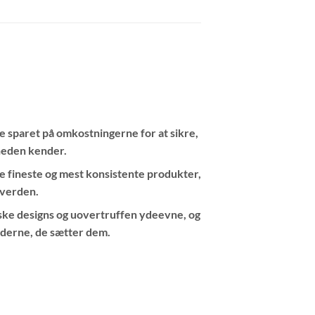
ke sparet på omkostningerne for at sikre,
heden kender.
de fineste og mest konsistente produkter,
 verden.
ske designs og uovertruffen ydeevne, og
rderne, de sætter dem.