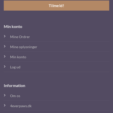
Min konto
Mine Ordrer
Mine oplysninger
Min konto
Log ud
Information
Om os
4everpaws.dk