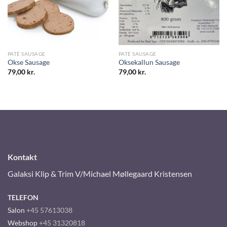
PATÉ SAUSAGE
PATÉ SAUSAGE
Okse Sausage
Oksekallun Sausage
79,00
kr.
79,00
kr.
Kontakt
Galaksi Klip & Trim V/Michael Møllegaard Kristensen
TELEFON
Salon
+45 57613038
Webshop
+45 31320818