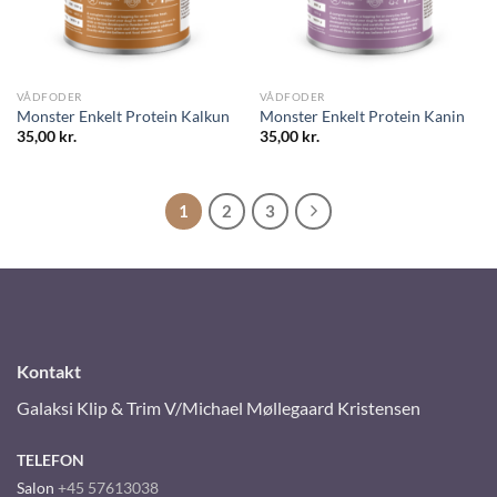
VÅDFODER
VÅDFODER
Monster Enkelt Protein Kalkun
Monster Enkelt Protein Kanin
35,00
kr.
35,00
kr.
1
2
3
Kontakt
Galaksi Klip & Trim V/Michael Møllegaard Kristensen
TELEFON
Salon
+45 57613038