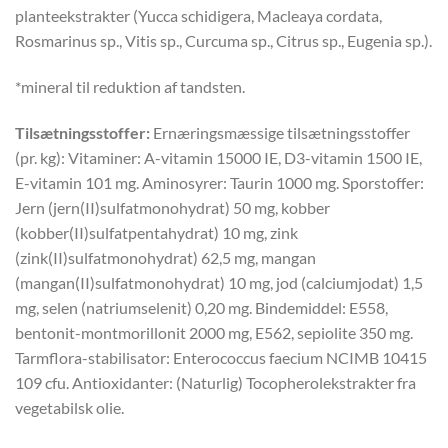
planteekstrakter (Yucca schidigera, Macleaya cordata,
Rosmarinus sp., Vitis sp., Curcuma sp., Citrus sp., Eugenia sp.).
*mineral til reduktion af tandsten.
Tilsætningsstoffer:
Ernæringsmæssige tilsætningsstoffer
(pr. kg): Vitaminer: A-vitamin 15000 IE, D3-vitamin 1500 IE,
E-vitamin 101 mg. Aminosyrer: Taurin 1000 mg. Sporstoffer:
Jern (jern(II)sulfatmonohydrat) 50 mg, kobber
(kobber(II)sulfatpentahydrat) 10 mg, zink
(zink(II)sulfatmonohydrat) 62,5 mg, mangan
(mangan(II)sulfatmonohydrat) 10 mg, jod (calciumjodat) 1,5
mg, selen (natriumselenit) 0,20 mg. Bindemiddel: E558,
bentonit-montmorillonit 2000 mg, E562, sepiolite 350 mg.
Tarmflora-stabilisator: Enterococcus faecium NCIMB 10415
109 cfu. Antioxidanter: (Naturlig) Tocopherolekstrakter fra
vegetabilsk olie.