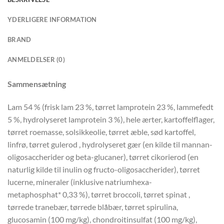
YDERLIGERE INFORMATION
BRAND
ANMELDELSER (0)
Sammensætning
Lam 54 % (frisk lam 23 %, tørret lamprotein 23 %, lammefedt
5 %, hydrolyseret lamprotein 3 %), hele ærter, kartoffelflager,
tørret roemasse, solsikkeolie, tørret æble, sød kartoffel,
linfrø, tørret gulerod , hydrolyseret gær (en kilde til mannan-
oligosaccherider og beta-glucaner), tørret cikorierod (en
naturlig kilde til inulin og fructo-oligosaccherider), tørret
lucerne, mineraler (inklusive natriumhexa-
metaphosphat* 0,33 %), tørret broccoli, tørret spinat ,
tørrede tranebær, tørrede blåbær, tørret spirulina,
glucosamin (100 mg/kg), chondroitinsulfat (100 mg/kg),