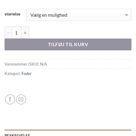
storrelse
Monster – GF Singles Lamb antal
TILFØJ TIL KURV
Varenummer (SKU):
N/A
Kategori:
Foder
BESKRIVELSE