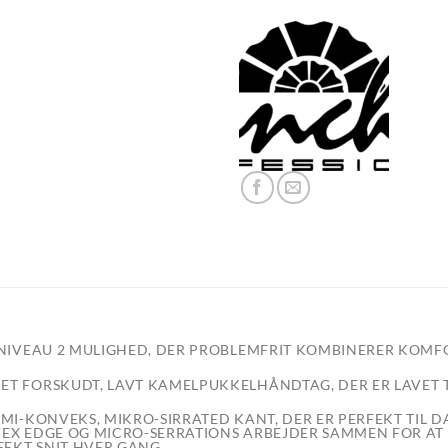
 NIVEAU 2 MULIGHED, DER PROBLEMFRIT KOMBINERER KOMF
 ET FORSKUDT, LAVT KAMELPUKKELHÅNDTAG, DER ER LAVET 
I-KONVEKS, MIKRO-SIRRATED KANT, DER ER PERFEKT TIL D
NVEX EDGE OG MICRO-SERRATIONS ARBEJDER SAMMEN FOR AT
EKT SNIT HVER GANG.