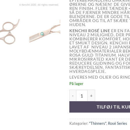
EFTERBEHANDLING OMKRIN
ØRERNE OG NÆSEN! DE GIVE
REN FINISH. FLERE TÆNDER 
SÅ DE FJERNER MINDRE HÅ
BLENDERNE. DE ER GODE T
OMRÅDER OG TIL AT SKÆRE 
HUDEN.
KENCHII ROSÉ LINE
ER EN F
NIVEAU 2 MULIGHED, DER 
KOMBINERER KOMFORT, H
ET SMUKT DESIGN.
KENCHII 
LAVET AF NIVEAU 2 JAPANS
MOLYBDÆNMATERIALER BE
ROSA GULD TITANIUM. HAL
MIKROSIRRATED KANT ER DE
REDUCERE GLIDNING OG F
SKÆREYDELSEN. FANTASTISK
HVERDAGSPLEJE.
LEVERES MED OLIER OG RIN
På lager
KENCHII Rosé Gold 54T Thinner a
TILFØJ TIL KU
Kategorier:
"Thinners"
,
Rosé Series