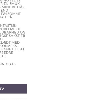
G HOVEDET,
R EN SMUK,
= MINDRE HÅR,
R END
IL FØLSOMME
TÆT PÅ
ANTASTISK
PROBLEMFRIT
OLDBARHED OG
ROSÉ SAKSE ER
KE
KLÆDT MED
VKONVEKS,
SIGNET TIL AT
ORBEDRE
 TIL
GINDSATS.
ntal
RV