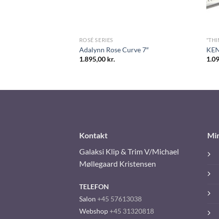
ROSÉ SERIES
"THI
urve 5″
Adalynn Rose Curve 7″
KEN
1.895,00
kr.
1.0
Kontakt
Mi
Galaksi Klip & Trim V/Michael
Møllegaard Kristensen
TELEFON
Salon
+45 57613038
Webshop
+45 31320818