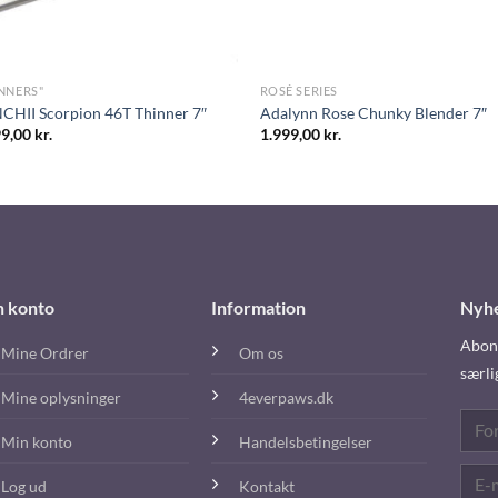
NNERS"
ROSÉ SERIES
CHII Scorpion 46T Thinner 7″
Adalynn Rose Chunky Blender 7″
99,00
kr.
1.999,00
kr.
n konto
Information
Nyh
Abonn
Mine Ordrer
Om os
særli
Mine oplysninger
4everpaws.dk
Min konto
Handelsbetingelser
Log ud
Kontakt