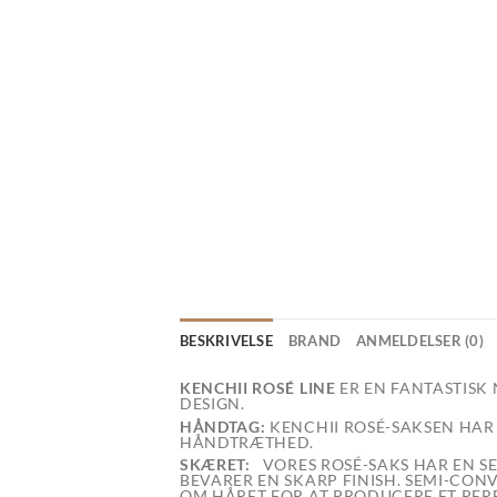
BESKRIVELSE
BRAND
ANMELDELSER (0)
KENCHII ROSÉ LINE
ER EN FANTASTISK
DESIGN.
HÅNDTAG:
KENCHII ROSÉ-SAKSEN HAR
HÅNDTRÆTHED.
SKÆRET:
VORES ROSÉ-SAKS HAR EN SEM
BEVARER EN SKARP FINISH. SEMI-CO
OM HÅRET FOR AT PRODUCERE ET PERF