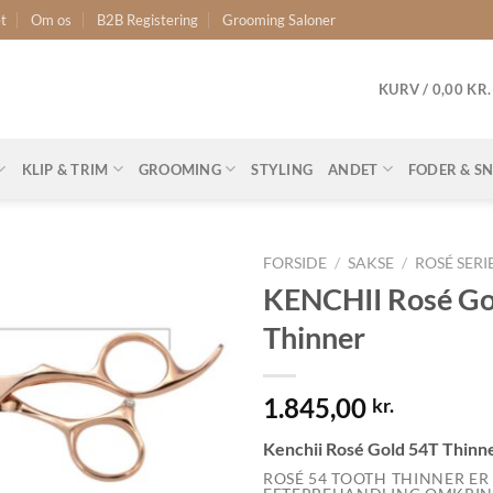
t
Om os
B2B Registering
Grooming Saloner
KURV /
0,00
KR.
KLIP & TRIM
GROOMING
STYLING
ANDET
FODER & S
FORSIDE
/
SAKSE
/
ROSÉ SERI
KENCHII Rosé Go
Thinner
1.845,00
kr.
Kenchii Rosé Gold 54T Thin
ROSÉ 54 TOOTH THINNER ER 