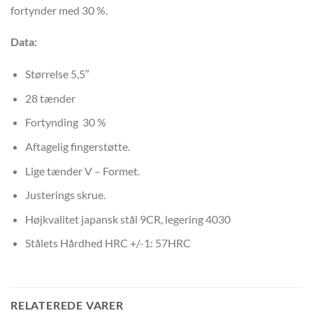
fortynder med 30 %.
Data:
Størrelse 5,5″
28 tænder
Fortynding 30 %
Aftagelig fingerstøtte.
Lige tænder V – Formet.
Justerings skrue.
Højkvalitet japansk stål 9CR, legering 4030
Stålets Hårdhed HRC +/-1: 57HRC
RELATEREDE VARER