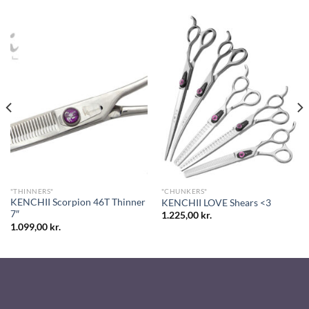
"THINNERS"
"CHUNKERS"
KENCHII Scorpion 46T Thinner
KENCHII LOVE Shears <3
7″
1.225,00
kr.
1.099,00
kr.