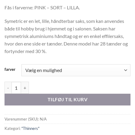
Fås i farverne: PINK – SORT – LILLA.
Symetric er en let, lille, håndterbar saks, som kan anvendes
både til hobby brug i hjemmet og i salonen. Saksen har
symmetrisk aluminiums håndtag og er en enkel effilersaks,
hvor den ene side er tænder. Denne model har 28 tænder og
fortynder med 30 %.
farver
SYMETRIC - THINNER 5,5" - 3 farver antal
TILFØJ TIL KURV
Varenummer (SKU):
N/A
Kategori:
"Thinners"