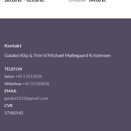
Original
Current
265,00
kr.
–
425,00
kr.
179,00
kr.
149,00
kr.
price
price
was:
is:
179,00 kr..
149,00 kr..
Kontakt
Galaksi Klip & Trim V/Michael Møllegaard Kristensen
TELEFON
Salon
+45 57613038
Webshop
+45 31320818
EMAIL
galaksi2212@gmail.com
CVR
17582542