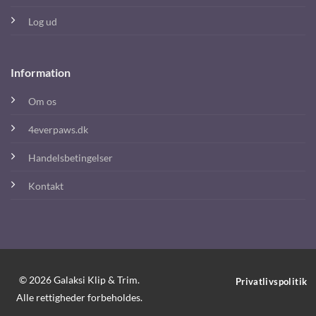
Log ud
Information
Om os
4everpaws.dk
Handelsbetingelser
Kontakt
© 2026 Galaksi Klip & Trim.
Privatlivspolitik
Alle rettigheder forbeholdes.