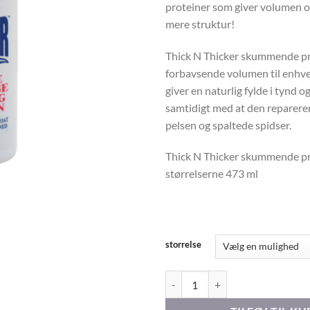
proteiner som giver volumen og
mere struktur!
Thick N Thicker skummende prot
forbavsende volumen til enhve
giver en naturlig fylde i tynd og
samtidigt med at den reparere
pelsen og spaltede spidser.
Thick N Thicker skummende p
størrelserne 473 ml
storrelse
Thick N Thicker Volume Foaming 