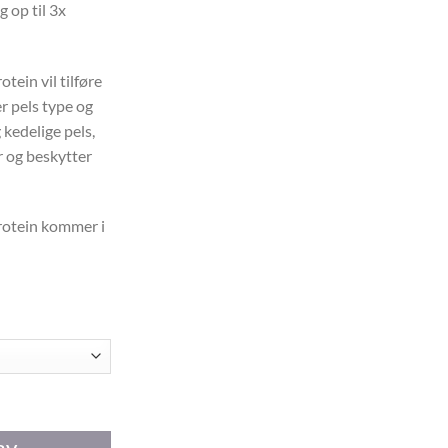
 op til 3x
ein vil tilføre
r pels type og
 kedelige pels,
r og beskytter
rotein kommer i
Protein antal