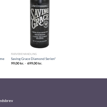
FARVEBEHANDLING
ume
Saving Grace Diamond Serien*
99,00
kr.
–
699,00
kr.
edsbrev