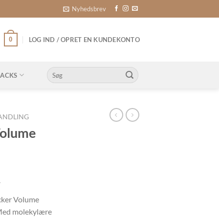
Nyhedsbrev
0
LOG IND / OPRET EN KUNDEKONTO
Søg
NACKS
efter:
HANDLING
Volume
.
icker Volume
Med molekylære