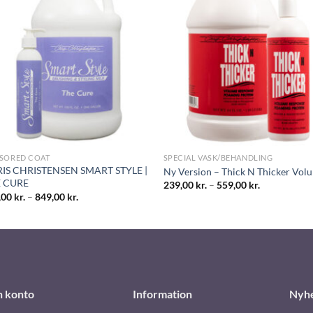
SSORED COAT
SPECIAL VASK/BEHANDLING
IS CHRISTENSEN SMART STYLE |
Ny Version – Thick N Thicker Vol
 CURE
239,00
kr.
–
559,00
kr.
,00
kr.
–
849,00
kr.
n konto
Information
Nyh