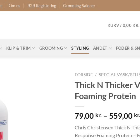
t
Om os
B2B Registering
Grooming Saloner
KURV /
0,00
KR.
KLIP & TRIM
GROOMING
STYLING
ANDET
FODER & S
FORSIDE
/
SPECIAL VASK/BE
Thick N Thicker 
Foaming Protein
79,00
–
559,00
kr.
kr
Chris Christensen Thick N Th
Response Foaming Protein – 