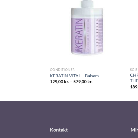
LING
CONDITIONER
SCI
CHR
ENSIFYING BATH
KERATIN VITAL – Balsam
THE
inal
Current
,00
kr.
129,00
kr.
–
579,00
kr.
e
price
189
is:
0 kr..
249,00 kr..
Kontakt
Mi