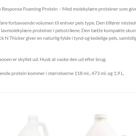
e Response Foaming Protein – Med molekylære proteiner som giver
øre forbavsende volumen til enhver pels type. Den tilfører mistede
 lavmolekylære proteiner i pelsstråene. Den tætte kompakte skum s
ck N Thicker giver en naturlig fylde i tynd og kedelige pels, samtid
ooen er skyllet ud. Husk at vaske den ud efter brug.
de protein kommer i størrelserne 118 ml., 473 ml. og 1,9 L.