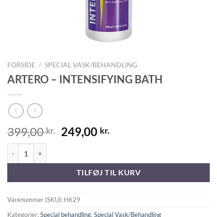
FORSIDE
/
SPECIAL VASK/BEHANDLING
ARTERO – INTENSIFYING BATH
Original
Current
399,00
249,00
kr.
kr.
price
price
ARTERO - INTENSIFYING BATH antal
was:
is:
399,00 kr..
249,00 kr..
TILFØJ TIL KURV
Varenummer (SKU):
H629
Kategorier:
Special behandling
,
Special Vask/Behandling