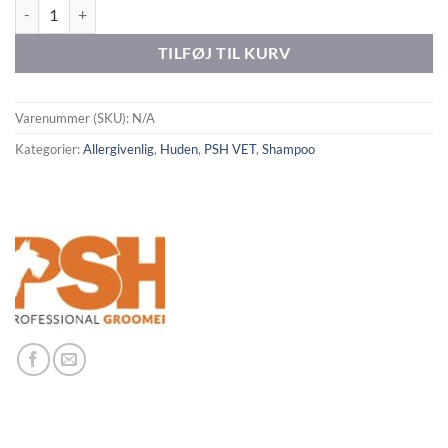
PSH VET PURE SILVER SHAMPOO antal
TILFØJ TIL KURV
Varenummer (SKU):
N/A
Kategorier:
Allergivenlig
,
Huden
,
PSH VET
,
Shampoo