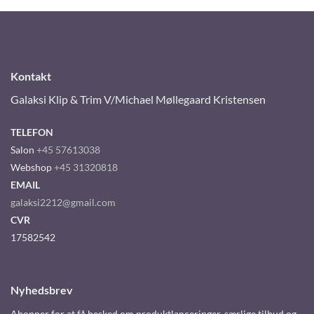
Kontakt
Galaksi Klip & Trim V/Michael Møllegaard Kristensen
TELEFON
Salon
+45 57613038
Webshop
+45 31320818
EMAIL
galaksi2212@gmail.com
CVR
17582542
Nyhedsbrev
Abonner for at få besked om produktlanceringer, særlige tilbud og