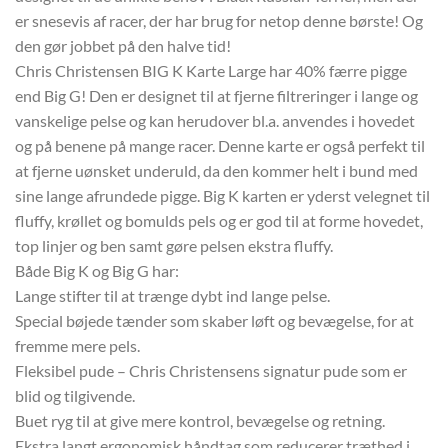
er snesevis af racer, der har brug for netop denne børste! Og
den gør jobbet på den halve tid!
Chris Christensen BIG K Karte Large har 40% færre pigge
end Big G! Den er designet til at fjerne filtreringer i lange og
vanskelige pelse og kan herudover bl.a. anvendes i hovedet
og på benene på mange racer. Denne karte er også perfekt til
at fjerne uønsket underuld, da den kommer helt i bund med
sine lange afrundede pigge. Big K karten er yderst velegnet til
fluffy, krøllet og bomulds pels og er god til at forme hovedet,
top linjer og ben samt gøre pelsen ekstra fluffy.
Både Big K og Big G har:
Lange stifter til at trænge dybt ind lange pelse.
Special bøjede tænder som skaber løft og bevægelse, for at
fremme mere pels.
Fleksibel pude – Chris Christensens signatur pude som er
blid og tilgivende.
Buet ryg til at give mere kontrol, bevægelse og retning.
Ekstra langt ergonomisk håndtag som reducerer træthed i