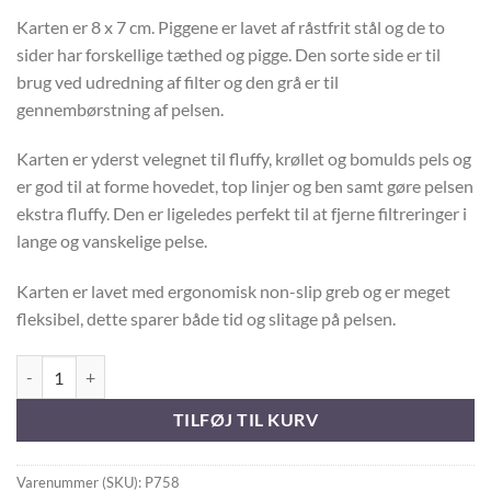
Karten er 8 x 7 cm. Piggene er lavet af råstfrit stål og de to
sider har forskellige tæthed og pigge. Den sorte side er til
brug ved udredning af filter og den grå er til
gennembørstning af pelsen.
Karten er yderst velegnet til fluffy, krøllet og bomulds pels og
er god til at forme hovedet, top linjer og ben samt gøre pelsen
ekstra fluffy. Den er ligeledes perfekt til at fjerne filtreringer i
lange og vanskelige pelse.
Karten er lavet med ergonomisk non-slip greb og er meget
fleksibel, dette sparer både tid og slitage på pelsen.
Dobbelt Fleksibel Karte antal
TILFØJ TIL KURV
Varenummer (SKU):
P758