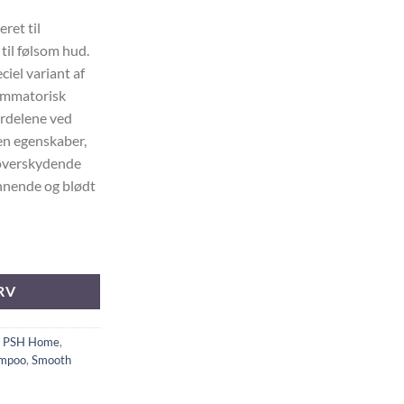
ret til
 til følsom hud.
iel variant af
lammatorisk
ordelene ved
en egenskaber,
 overskydende
innende og blødt
OO antal
RV
,
PSH Home
,
mpoo
,
Smooth