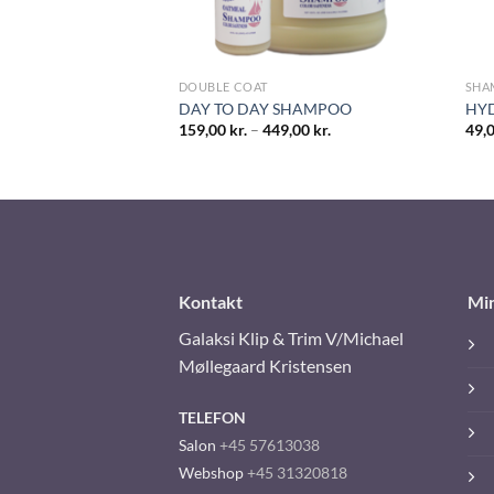
DOUBLE COAT
SHA
less Shampoo – 2-i-
DAY TO DAY SHAMPOO
HYD
159,00
kr.
–
449,00
kr.
49,
9,00
kr.
Kontakt
Mi
Galaksi Klip & Trim V/Michael
Møllegaard Kristensen
TELEFON
Salon
+45 57613038
Webshop
+45 31320818