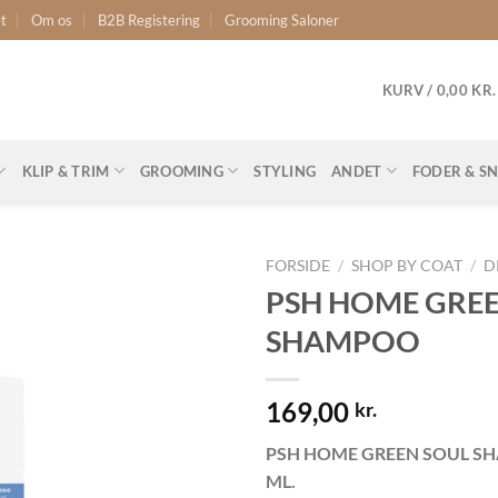
t
Om os
B2B Registering
Grooming Saloner
KURV /
0,00
KR.
KLIP & TRIM
GROOMING
STYLING
ANDET
FODER & S
FORSIDE
/
SHOP BY COAT
/
D
PSH HOME GRE
SHAMPOO
169,00
kr.
PSH HOME GREEN SOUL S
ML.