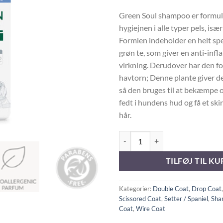
Green Soul shampoo er formule
hygiejnen i alle typer pels, især
Formlen indeholder en helt spec
grøn te, som giver en anti-inf
virkning. Derudover har den f
havtorn; Denne plante giver d
så den bruges til at bekæmpe
fedt i hundens hud og få et sk
hår.
PSH HOME GREEN SOUL SHAMP
TILFØJ TIL KU
Kategorier:
Double Coat
,
Drop Coat
Scissored Coat
,
Setter / Spaniel
,
Sha
Coat
,
Wire Coat