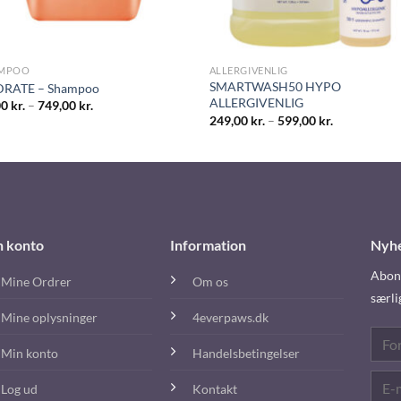
MPOO
ALLERGIVENLIG
SMARTWASH50 HYPO
RATE – Shampoo
ALLERGIVENLIG
00
kr.
–
749,00
kr.
249,00
kr.
–
599,00
kr.
n konto
Information
Nyh
Abonn
Mine Ordrer
Om os
særli
Mine oplysninger
4everpaws.dk
Min konto
Handelsbetingelser
Log ud
Kontakt