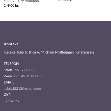
SPEED – Dry Shampoo
149,00
kr.
Kontakt
Galaksi Klip & Trim V/Michael Møllegaard Kristensen
TELEFON
Salon
+45 57613038
Webshop
+45 31320818
EMAIL
galaksi2212@gmail.com
CVR
17582542