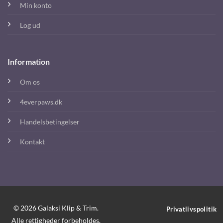
Min konto
Log ud
Information
Om os
4everpaws.dk
Handelsbetingelser
Kontakt
© 2026 Galaksi Klip & Trim.
Privatlivspolitik
Alle rettigheder forbeholdes.