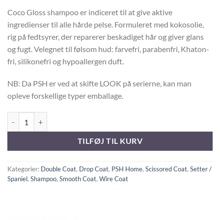
Coco Gloss shampoo er indiceret til at give aktive
ingredienser til alle hårde pelse. Formuleret med kokosolie,
rig på fedtsyrer, der reparerer beskadiget hår og giver glans
og fugt. Velegnet til følsom hud: farvefri, parabenfri, Khaton-
fri, silikonefri og hypoallergen duft.
NB: Da PSH er ved at skifte LOOK på serierne, kan man
opleve forskellige typer emballage.
PSH HOME COCO GLOSS SHAMPOO antal
TILFØJ TIL KURV
Kategorier:
Double Coat
,
Drop Coat
,
PSH Home
,
Scissored Coat
,
Setter /
Spaniel
,
Shampoo
,
Smooth Coat
,
Wire Coat