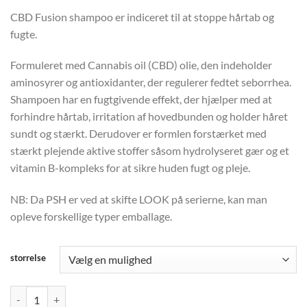
CBD Fusion shampoo er indiceret til at stoppe hårtab og
fugte.
Formuleret med Cannabis oil (CBD) olie, den indeholder
aminosyrer og antioxidanter, der regulerer fedtet seborrhea.
Shampoen har en fugtgivende effekt, der hjælper med at
forhindre hårtab, irritation af hovedbunden og holder håret
sundt og stærkt. Derudover er formlen forstærket med
stærkt plejende aktive stoffer såsom hydrolyseret gær og et
vitamin B-kompleks for at sikre huden fugt og pleje.
NB: Da PSH er ved at skifte LOOK på serierne, kan man
opleve forskellige typer emballage.
storrelse
PSH HOME CBD FUSION SHAMPOO antal