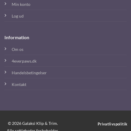
Min konto
Log ud
Information
Om os
4everpaws.dk
Handelsbetingelser
Kontakt
© 2026 Galaksi Klip & Trim.
Privatlivspolitik
Alle rettigheder forbeholdes.