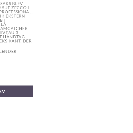
SAKS BLEV
 SUE ZECCO I
PROFESSIONAL.
IK EKSTERN
ØBT
BLÅ
EAMCATCHER
NIVEAU 3
DT HÅNDTAG
KS KANT, DER
BLENDER
r 7.0" antal
RV