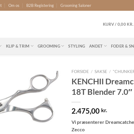
t
Om os
B2B Registering
Grooming Saloner
KURV /
0,00
KR.
KLIP & TRIM
GROOMING
STYLING
ANDET
FODER & S
FORSIDE
/
SAKSE
/
"CHUNKER
KENCHII Dreamc
18T Blender 7.0″
2.475,00
kr.
Vi præsenterer Dreamcatche
Zecco