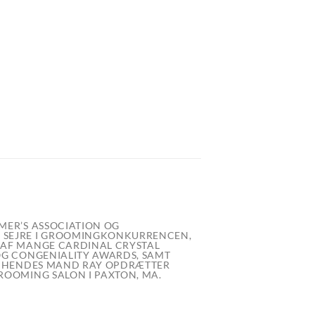
MER’S ASSOCIATION OG
E SEJRE I GROOMINGKONKURRENCEN,
 AF MANGE CARDINAL CRYSTAL
OG CONGENIALITY AWARDS, SAMT
OG HENDES MAND RAY OPDRÆTTER
ROOMING SALON I PAXTON, MA.