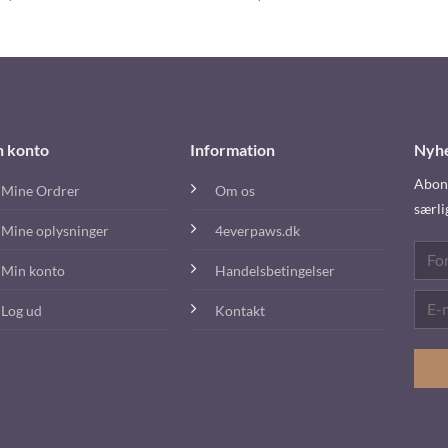
n konto
Information
Nyh
Abonn
Mine Ordrer
Om os
særli
Mine oplysninger
4everpaws.dk
Min konto
Handelsbetingelser
Log ud
Kontakt