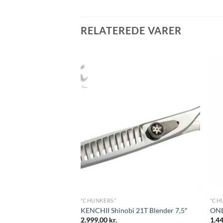
RELATEREDE VARER
"CHUNKERS"
"CH
Shears <3
KENCHII Shinobi 21T Blender 7,5″
ONE
2.999,00
kr.
1.4