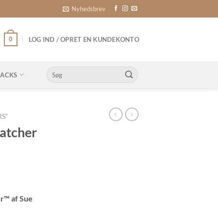
Nyhedsbrev
0
LOG IND / OPRET EN KUNDEKONTO
Søg
NACKS
efter:
S"
atcher
r™ af Sue