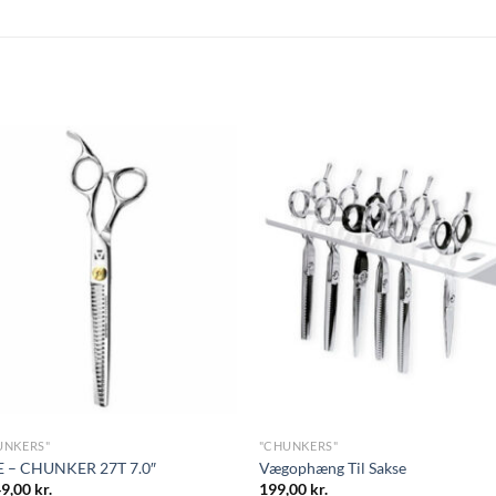
UNKERS"
"CHUNKERS"
 – CHUNKER 27T 7.0″
Vægophæng Til Sakse
49,00
kr.
199,00
kr.