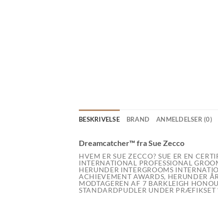
BESKRIVELSE
BRAND
ANMELDELSER (0)
Dreamcatcher™ fra Sue Zecco
HVEM ER SUE ZECCO? SUE ER EN CER
INTERNATIONAL PROFESSIONAL GROO
HERUNDER INTERGROOMS INTERNATION
ACHIEVEMENT AWARDS, HERUNDER ÅRE
MODTAGEREN AF ​​7 BARKLEIGH HONO
STANDARDPUDLER UNDER PRÆFIKSET “