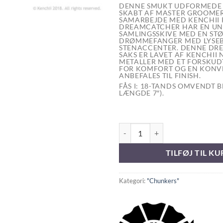
DENNE SMUKT UDFORMEDE 
SKABT AF MASTER GROOMER
SAMARBEJDE MED KENCHII 
DREAMCATCHER HAR EN UN
SAMLINGSSKIVE MED EN ST
DRØMMEFANGER MED LYSE
STENACCENTER. DENNE DR
SAKS ER LAVET AF KENCHII 
METALLER MED ET FORSKU
FOR KOMFORT OG EN KONVE
ANBEFALES TIL FINISH.
FÅS I: 18-TANDS OMVENDT 
LÆNGDE 7″).
KENCHII Dreamcatcher 18T Blende
TILFØJ TIL KU
Kategori:
"Chunkers"