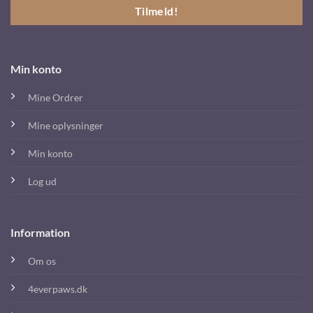
Min konto
Mine Ordrer
Mine oplysninger
Min konto
Log ud
Information
Om os
4everpaws.dk