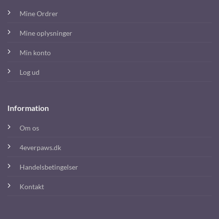
Mine Ordrer
Mine oplysninger
Min konto
Log ud
Information
Om os
4everpaws.dk
Handelsbetingelser
Kontakt