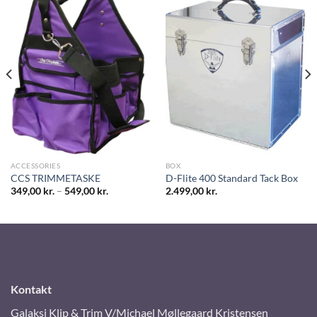
ACCESSORIES
BOX
CCS TRIMMETASKE
D-Flite 400 Standard Tack Box
349,00
kr.
–
549,00
kr.
2.499,00
kr.
Kontakt
Galaksi Klip & Trim V/Michael Møllegaard Kristensen