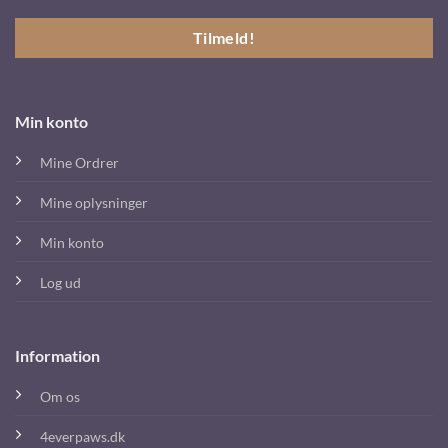
Min konto
Mine Ordrer
Mine oplysninger
Min konto
Log ud
Information
Om os
4everpaws.dk