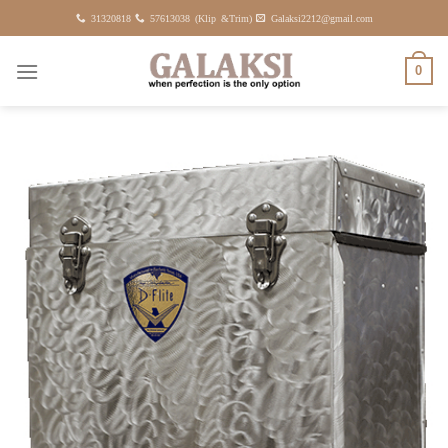
Fortsæt
31320818
57613038 (Klip &Trim)
Galaksi2212@gmail.com
til
indhold
0