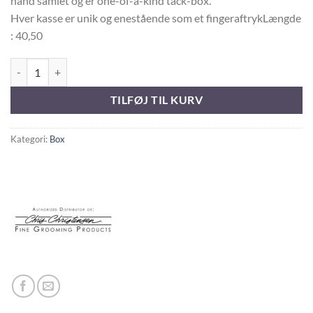
hånd samlet og er one-of-a-kind tack-box.
Hver kasse er unik og enestående som et fingeraftrykLængde
: 40,50
CCS D-Flite 400 De Luxe antal
TILFØJ TIL KURV
Kategori:
Box