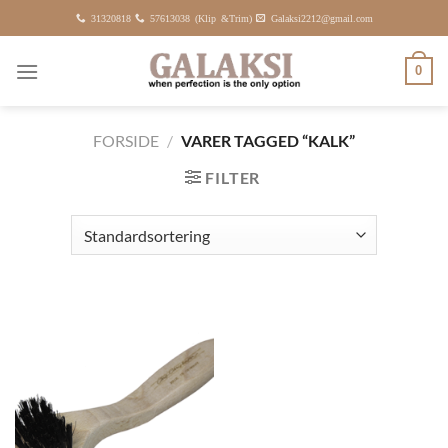
Fortsæt
31320818
57613038 (Klip &Trim)
Galaksi2212@gmail.com
til
indhold
0
FORSIDE
/
VARER TAGGED “KALK”
FILTER