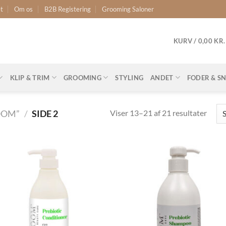
t
Om os
B2B Registering
Grooming Saloner
KURV /
0,00
KR.
KLIP & TRIM
GROOMING
STYLING
ANDET
FODER & S
Viser 13–21 af 21 resultater
OOM”
/
SIDE 2