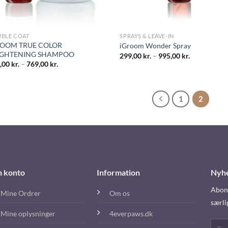
BLE COAT
SPRAYS & LEAVE-IN
ROOM TRUE COLOR
iGroom Wonder Spray
IGHTENING SHAMPOO
299,00
kr.
–
995,00
kr.
,00
kr.
–
769,00
kr.
1
2
n konto
Information
Nyh
Abonn
Mine Ordrer
Om os
særli
Mine oplysninger
4everpaws.dk