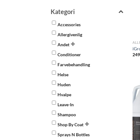
Kategori
Accessories
Allergivenlig
ALL
Andet
iGr
249
Conditioner
Farvebehandling
Helse
Huden
Hvalpe
Leave-In
Shampoo
Shop By Coat
Sprays N Bottles