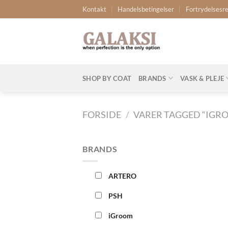
Fortsæt
Kontakt
Handelsbetingelser
Fortrydelsesre
til
indhold
SHOP BY COAT
BRANDS
VASK & PLEJE
FORSIDE
/
VARER TAGGED “IGR
BRANDS
ARTERO
PSH
iGroom