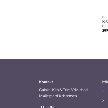
DOU
IG
BR
289
Kontakt
Mi
Galaksi Klip & Trim V/Michael
Møllegaard Kristensen
TELEFON