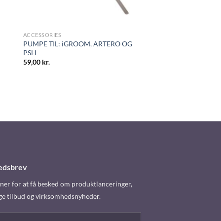
ACCESSORIES
PUMPE TIL: iGROOM, ARTERO OG
PSH
59,00
kr.
edsbrev
er for at få besked om produktlanceringer,
ge tilbud og virksomhedsnyheder.