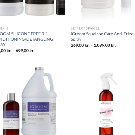
VE-IN
SETTER / SPANIEL
OOM SILICONE FREE 3-1
iGroom Squalane Care Anti-Frizz
NDITIONING/DETANGLING
Spray
RAY
269,00
kr.
–
1.099,00
kr.
,00
kr.
–
699,00
kr.