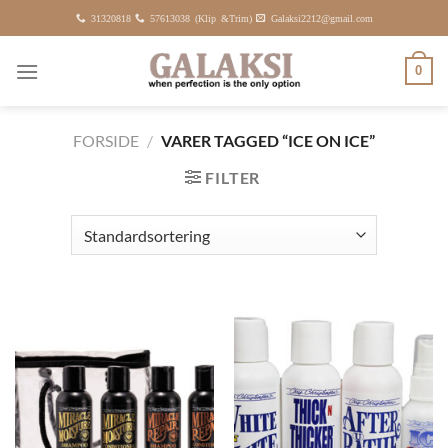
Fortsæt
31320818
57613038 (Klip &Trim)
Galaksi2212@gmail.com
til
indhold
0
FORSIDE
/
VARER TAGGED “ICE ON ICE”
FILTER