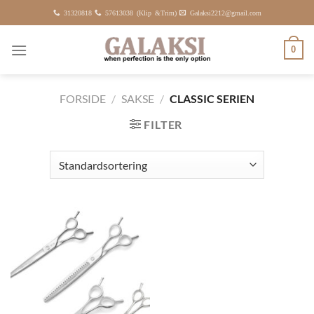
Fortsæt
31320818
57613038 (Klip &Trim)
Galaksi2212@gmail.com
til
indhold
0
FORSIDE
/
SAKSE
/
CLASSIC SERIEN
FILTER