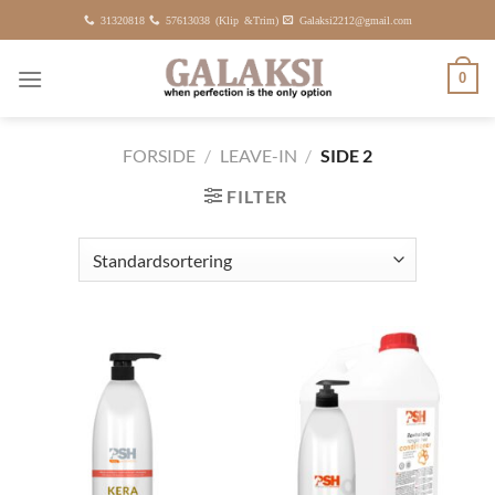
Fortsæt
31320818
57613038 (Klip &Trim)
Galaksi2212@gmail.com
til
indhold
0
FORSIDE
/
LEAVE-IN
/
SIDE 2
FILTER