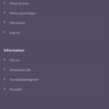
Mine Ordrer
Mine oplysninger
Min konto
Log ud
Information
Om os
4everpaws.dk
Handelsbetingelser
Kontakt