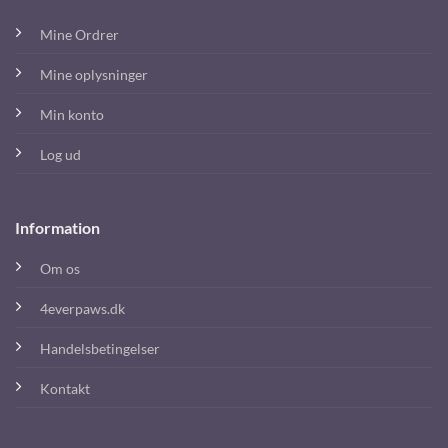
Mine Ordrer
Mine oplysninger
Min konto
Log ud
Information
Om os
4everpaws.dk
Handelsbetingelser
Kontakt