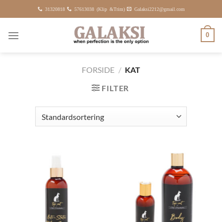
Fortsæt
31320818
57613038 (Klip &Trim)
Galaksi2212@gmail.com
til
indhold
0
FORSIDE
/
KAT
FILTER