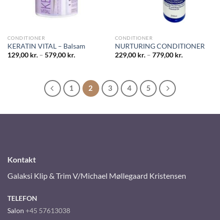
CONDITIONER
CONDITIONER
KERATIN VITAL – Balsam
NURTURING CONDITIONER
129,00
kr.
–
579,00
kr.
229,00
kr.
–
779,00
kr.
1
2
3
4
5
Kontakt
Galaksi Klip & Trim V/Michael Møllegaard Kristensen
TELEFON
Salon
+45 57613038