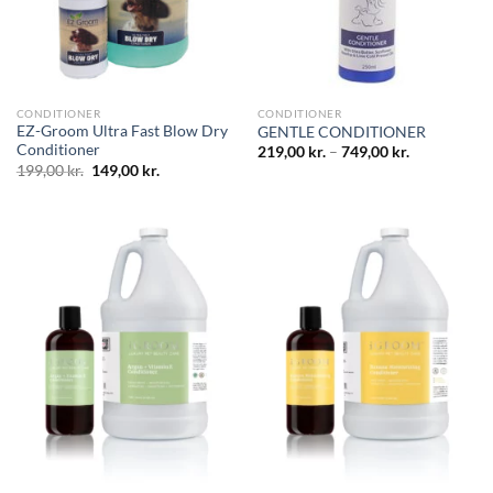
CONDITIONER
CONDITIONER
EZ-Groom Ultra Fast Blow Dry
GENTLE CONDITIONER
Conditioner
219,00
kr.
–
749,00
kr.
Original
Current
199,00
kr.
149,00
kr.
price
price
was:
is:
199,00 kr..
149,00 kr..