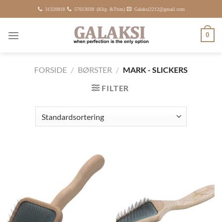
Fortsæt
31320818
57613038 (Klip &Trim)
Galaksi2212@gmail.com
til
indhold
0
FORSIDE
/
BØRSTER
/
MARK - SLICKERS
FILTER