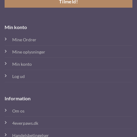
Min konto
Mine Ordrer
Mine oplysninger
Min konto
Log ud
Information
Om os
4everpaws.dk
Handelsbetingelser