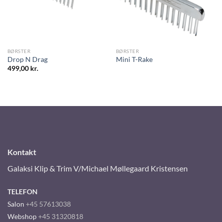
BØRSTER
BØRSTER
Drop N Drag
Mini T-Rake
499,00
kr.
Kontakt
Galaksi Klip & Trim V/Michael Møllegaard Kristensen
TELEFON
Salon
+45 57613038
Webshop
+45 31320818