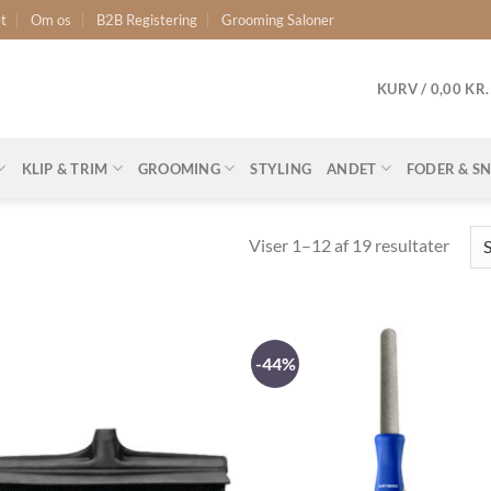
t
Om os
B2B Registering
Grooming Saloner
KURV /
0,00
KR.
KLIP & TRIM
GROOMING
STYLING
ANDET
FODER & S
Viser 1–12 af 19 resultater
-44%