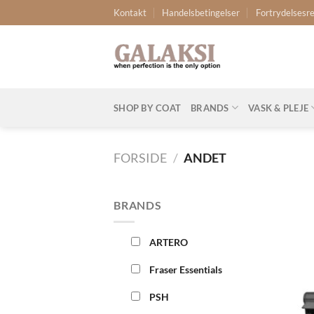
Fortsæt
Kontakt
Handelsbetingelser
Fortrydelsesre
til
indhold
SHOP BY COAT
BRANDS
VASK & PLEJE
FORSIDE
/
ANDET
BRANDS
ARTERO
Fraser Essentials
PSH