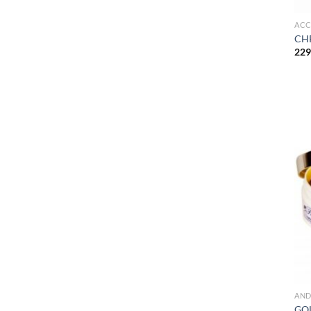
ACC
CH
229
AND
GO