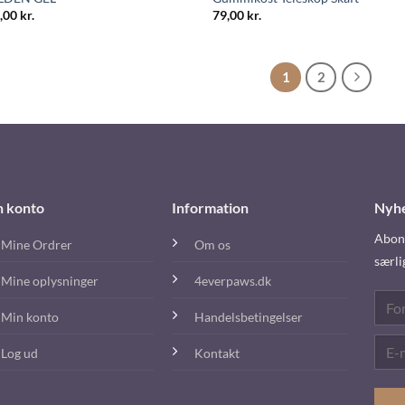
,00
kr.
79,00
kr.
1
2
n konto
Information
Nyh
Abonn
Mine Ordrer
Om os
særli
Mine oplysninger
4everpaws.dk
Min konto
Handelsbetingelser
Log ud
Kontakt