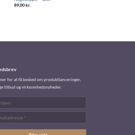
89,00
kr.
edsbrev
er for at få besked om produktlanceringer,
ge tilbud og virksomhedsnyheder.