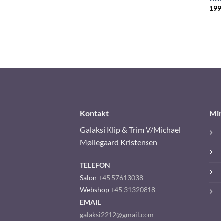
199
Kontakt
Mi
Galaksi Klip & Trim V/Michael
Møllegaard Kristensen
TELEFON
Salon
+45 57613038
Webshop
+45 31320818
EMAIL
galaksi2212@gmail.com