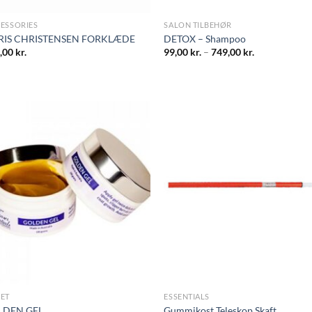
ESSORIES
SALON TILBEHØR
RIS CHRISTENSEN FORKLÆDE
DETOX – Shampoo
,00
kr.
99,00
kr.
–
749,00
kr.
ET
ESSENTIALS
LDEN GEL
Gummikost Teleskop Skaft