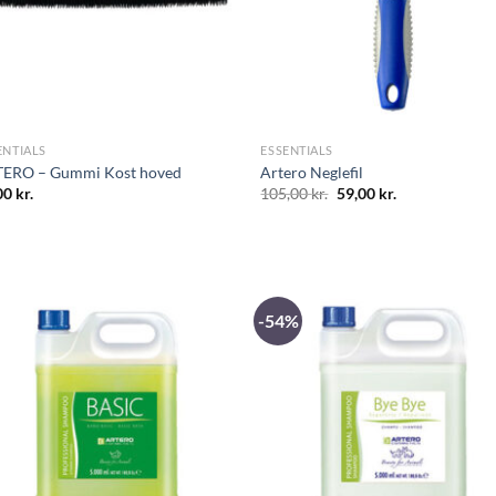
ENTIALS
ESSENTIALS
ERO – Gummi Kost hoved
Artero Neglefil
Original
Current
00
kr.
105,00
kr.
59,00
kr.
price
price
was:
is:
105,00 kr..
59,00 kr..
-54%