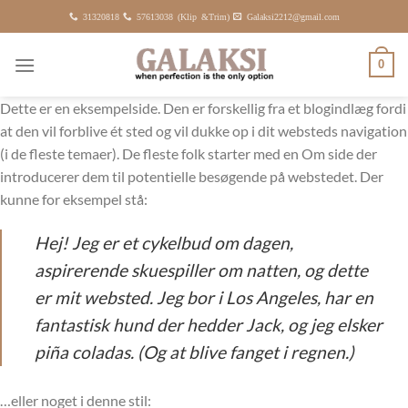
Fortsæt
31320818
57613038 (Klip &Trim)
Galaksi2212@gmail.com
til
indhold
0
Dette er en eksempelside. Den er forskellig fra et blogindlæg fordi
at den vil forblive ét sted og vil dukke op i dit websteds navigation
(i de fleste temaer). De fleste folk starter med en Om side der
introducerer dem til potentielle besøgende på webstedet. Der
kunne for eksempel stå:
Hej! Jeg er et cykelbud om dagen,
aspirerende skuespiller om natten, og dette
er mit websted. Jeg bor i Los Angeles, har en
fantastisk hund der hedder Jack, og jeg elsker
piña coladas. (Og at blive fanget i regnen.)
…eller noget i denne stil: