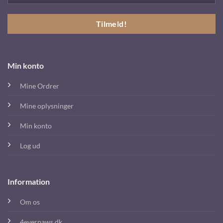
Min konto
Mine Ordrer
Mine oplysninger
Min konto
Log ud
Information
Om os
4everpaws.dk