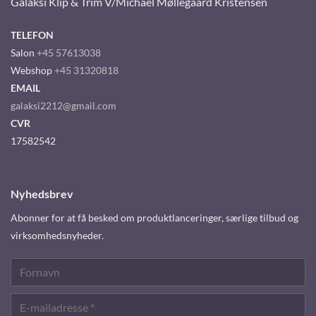
Galaksi Klip & Trim V/Michael Møllegaard Kristensen
TELEFON
Salon
+45 57613038
Webshop
+45 31320818
EMAIL
galaksi2212@gmail.com
CVR
17582542
Nyhedsbrev
Abonner for at få besked om produktlanceringer, særlige tilbud og
virksomhedsnyheder.